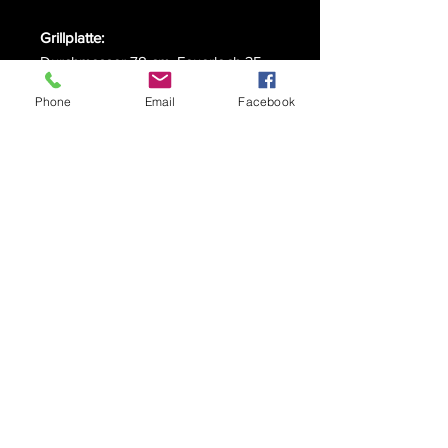
Grillplatte:
Durchmesser 78 cm, Feuerloch 35
cm, Stärke: 1,2 cm
Phone
Email
Facebook
Grillsockel:
Breite: 35 cm, Tiefe: 35 cm, Höhe: 60
cm
Gesamtmaße der BBQ Bowl L:
Breite: 78 cm, Tiefe: 78 cm, Höhe: 90
cm
Gewicht:
80 Kilogramm
Erweiterbar:
Die BBQ BOWL L lässt sich mit
unserem umfangreichen Zubehör